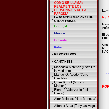
COMO SE LLAMAN
REALMENTE LOS
PERSONAJES DE LA
La we
PARODIA
LA PARODIA NACIONAL EN
http
OTROS PAISES
Maria
Portugal
Ahí l
Mexico
El pe
Prog
Holanda
Una d
Italia
NUES
NAC
REPORTEROS
CANTANTES
Mariadela Merchán (Estrellita
la Moderna)
ES
Manuel G. Acedo (Curro
Candela)
Quim Bernat (Moncho
Malboro)
PO
Elena R.Valenzuela (Loli
Panoli)
Aitor Melgosa (Nino Montana)
Alfonso Aibar (Tony las Vegas)