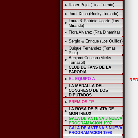
Roser Pujol (Tina Turmix)
Jordi Xena (Rocky Tornado)
Laura & Patricia Ugarte (Las
Miranda)
Flora Alvarez (Rita Dinamita)
Sergio & Enrique (Los Quillos)
Quique Fernandez (Tomas
Plus)
Benjami Conesa (Micky
Tornasol)
CLUB DE FANS DE LA
PARODIA
EL EQUIPO A
RED
LA MEDALLA DEL
CONGRESO DE LOS
DIPUTADOS
PREMIOS TP
LA ROSA DE PLATA DE
MONTREUX
GALA DE ANTENA 3 NUEVA
PROGRAMACION 1997
GALA DE ANTENA 3 NUEVA
PROGRAMACION 1998