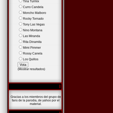
Tina Turmix
Curro Candela
Moncho Malboro
Rocky Tornado
Tony Las Vegas
Nino Montana
Las Miranda
Rita Dinamita
Mimi Pimmer
Rossy Canela
Los Quillos
(
Mostrar resultados
)
Gracias a los miembros del grupo de
fans de la parodia, de yahoo por el
material.