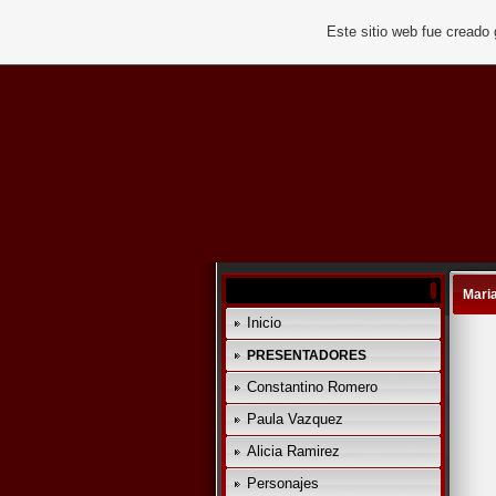
Este sitio web fue creado
Maria
Inicio
PRESENTADORES
Constantino Romero
Paula Vazquez
Alicia Ramirez
Personajes