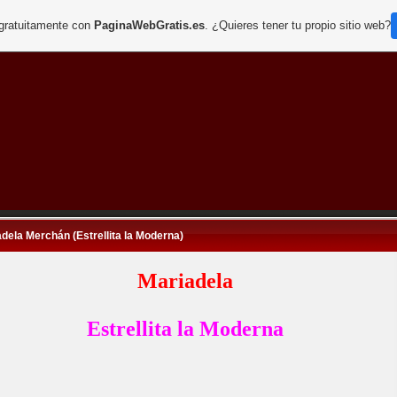
 gratuitamente con
PaginaWebGratis.es
. ¿Quieres tener tu propio sitio web?
dela Merchán (Estrellita la Moderna)
Mariadela
Estrellita la Moderna