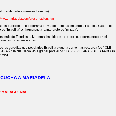
b de Mariadela (nuestra Estrellita)
://www.mariadela.com/presentacion.html
dela participó en el programa Lluvia de Estrellas imitando a Estrellita Castro, de
o de "Estrellita" en homenaje a la interprete de "mi jaca".
rsonaje de Estrellita la Moderna, ha sido de los pocos que permaneció en el
rama en todas sus etapas.
e las parodias que popularizó Estrellita y que la gente más recuerda fué " OLE
TRA Ñ", la cual se volvió a grabar para el cd " LAS SEVILLANAS DE LA PARODIA
IONAL"
CUCHA A MARIADELA
R MALAGUEÑAS