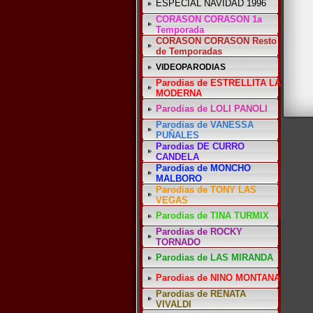
ESPECIAL NAVIDAD 1996
CORASON CORASON 1a
Temporada
CORASON CORASON Resto
de Temporadas
VIDEOPARODIAS
Parodias de ESTRELLITA LA
MODERNA
Parodias de LOLI PANOLI
Parodias de VANESSA
PUÑALES
Parodias DE CURRO
CANDELA
Parodias de MONCHO
MALBORO
Parodias de TONY LAS
VEGAS
Parodias de TINA TURMIX
Parodias de ROCKY
TORNADO
Parodias de LAS MIRANDA
Parodias de NINO MONTANA
Parodias de RENATA
VIVALDI