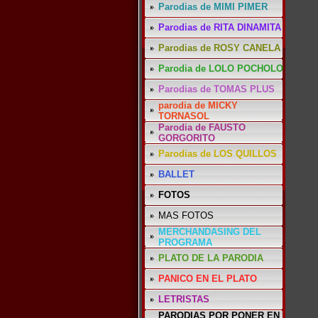
Parodias de MIMI PIMER
Parodias de RITA DINAMITA
Parodias de ROSY CANELA
Parodia de LOLO POCHOLO
Parodias de TOMAS PLUS
parodia de MICKY
TORNASOL
Parodia de FAUSTO
GORGORITO
Parodias de LOS QUILLOS
BALLET
FOTOS
MAS FOTOS
MERCHANDASING DEL
PROGRAMA
PLATO DE LA PARODIA
PANICO EN EL PLATO
LETRISTAS
PARODIAS POR PONER EN