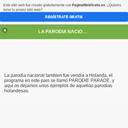
Este sitio web fue creado gratuitamente con
PaginaWebGratis.es
. ¿Quieres
tener tu propio sitio web?
REGÍSTRATE GRATIS
LA PARODIA NACIONAL
La parodia nacional tambien fue vendia a Holanda, el
programa en este pais se llamó PARODIE PARADE. y
aqui os dejamos unos ejemplos de aquellas parodias
holandesas.
LOS PERSONAJES DE LA PARODIA