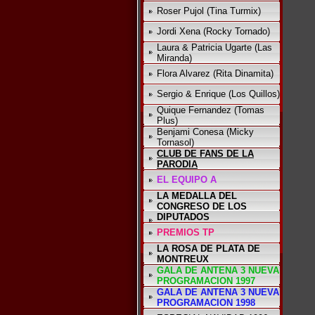
Roser Pujol (Tina Turmix)
Jordi Xena (Rocky Tornado)
Laura & Patricia Ugarte (Las
Miranda)
Flora Alvarez (Rita Dinamita)
Sergio & Enrique (Los Quillos)
Quique Fernandez (Tomas
Plus)
Benjami Conesa (Micky
Tornasol)
CLUB DE FANS DE LA
PARODIA
EL EQUIPO A
LA MEDALLA DEL
CONGRESO DE LOS
DIPUTADOS
PREMIOS TP
LA ROSA DE PLATA DE
MONTREUX
GALA DE ANTENA 3 NUEVA
PROGRAMACION 1997
GALA DE ANTENA 3 NUEVA
PROGRAMACION 1998