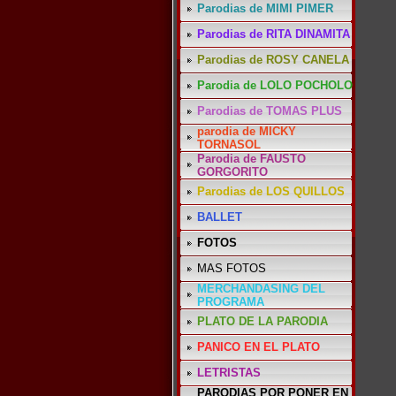
Parodias de MIMI PIMER
Parodias de RITA DINAMITA
Parodias de ROSY CANELA
Parodia de LOLO POCHOLO
Parodias de TOMAS PLUS
parodia de MICKY
TORNASOL
Parodia de FAUSTO
GORGORITO
Parodias de LOS QUILLOS
BALLET
FOTOS
MAS FOTOS
MERCHANDASING DEL
PROGRAMA
PLATO DE LA PARODIA
PANICO EN EL PLATO
LETRISTAS
PARODIAS POR PONER EN