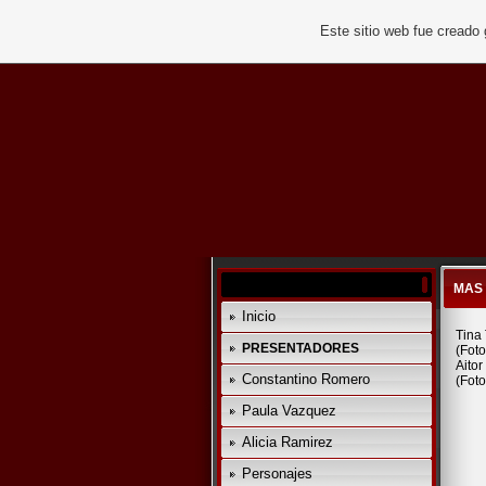
Este sitio web fue creado
MAS
Inicio
Tina
PRESENTADORES
(Foto
Aito
Constantino Romero
(Foto
Paula Vazquez
Alicia Ramirez
Personajes