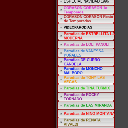
ESPECIAL NAVIDAD 1996
CORASON CORASON 1a
Temporada
CORASON CORASON Resto
de Temporadas
VIDEOPARODIAS
Parodias de ESTRELLITA LA
MODERNA
Parodias de LOLI PANOLI
Parodias de VANESSA
PUÑALES
Parodias DE CURRO
CANDELA
Parodias de MONCHO
MALBORO
Parodias de TONY LAS
VEGAS
Parodias de TINA TURMIX
Parodias de ROCKY
TORNADO
Parodias de LAS MIRANDA
Parodias de NINO MONTANA
Parodias de RENATA
VIVALDI