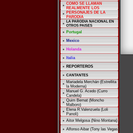
COMO SE LLAMAN
REALMENTE LOS
PERSONAJES DE LA
PARODIA
LA PARODIA NACIONAL EN
OTROS PAISES
Portugal
Mexico
Holanda
Italia
REPORTEROS
CANTANTES
Mariadela Merchán (Estrellita
la Moderna)
Manuel G. Acedo (Curro
Candela)
Quim Bernat (Moncho
Malboro)
Elena R.Valenzuela (Loli
Panoli)
Aitor Melgosa (Nino Montana)
Alfonso Aibar (Tony las Vegas)