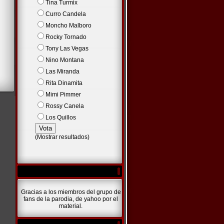
Tina Turmix
Curro Candela
Moncho Malboro
Rocky Tornado
Tony Las Vegas
Nino Montana
Las Miranda
Rita Dinamita
Mimi Pimmer
Rossy Canela
Los Quillos
(
Mostrar resultados
)
Gracias a los miembros del grupo de
fans de la parodia, de yahoo por el
material.